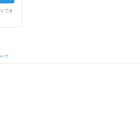
りでき
ついて