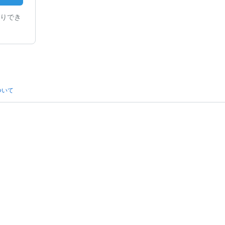
りでき
ついて