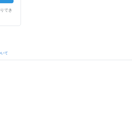
りでき
ついて