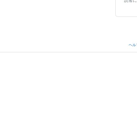
読者に
ヘル