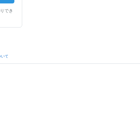
りでき
ついて