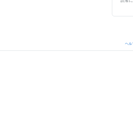
読者に
ヘル