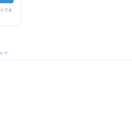
りでき
ついて