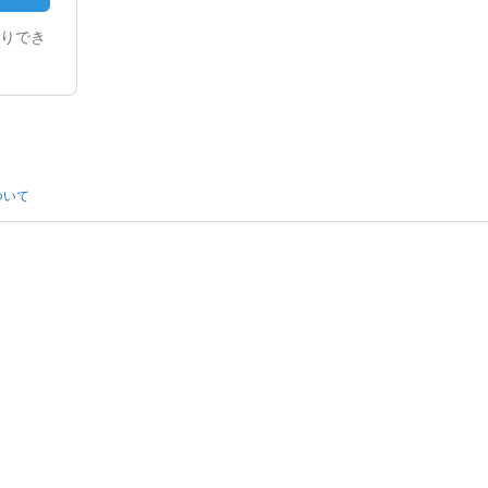
りでき
ついて