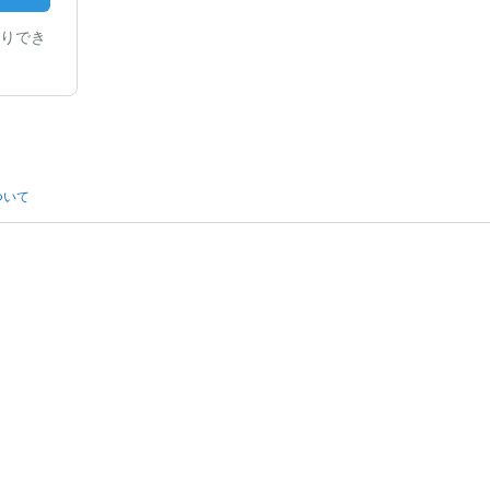
りでき
ついて