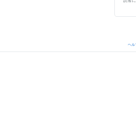
読者に
ヘル