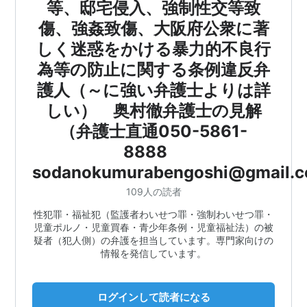
等、邸宅侵入、強制性交等致
傷、強姦致傷、大阪府公衆に著
しく迷惑をかける暴力的不良行
為等の防止に関する条例違反弁
護人（～に強い弁護士よりは詳
しい） 奥村徹弁護士の見解
（弁護士直通050-5861-
8888
sodanokumurabengoshi@gmail.
109人の読者
性犯罪・福祉犯（監護者わいせつ罪・強制わいせつ罪・
児童ポルノ・児童買春・青少年条例・児童福祉法）の被
疑者（犯人側）の弁護を担当しています。専門家向けの
情報を発信しています。
ログインして読者になる