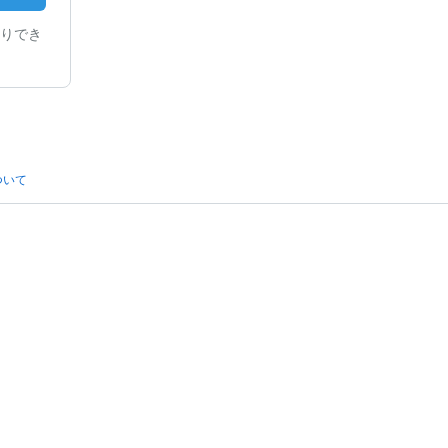
りでき
ついて