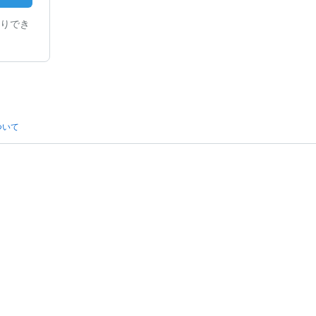
りでき
ついて