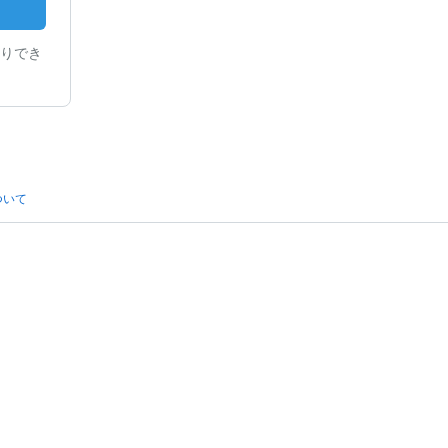
りでき
ついて