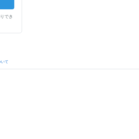
りでき
ついて