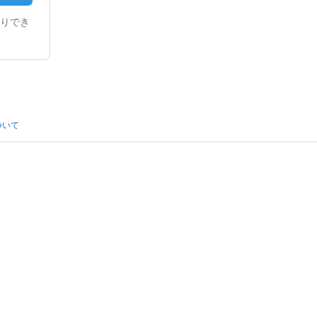
りでき
ついて