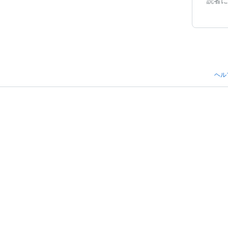
読者に
ヘル