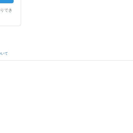
りでき
ついて