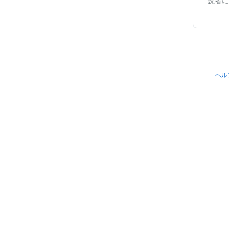
読者に
ヘル