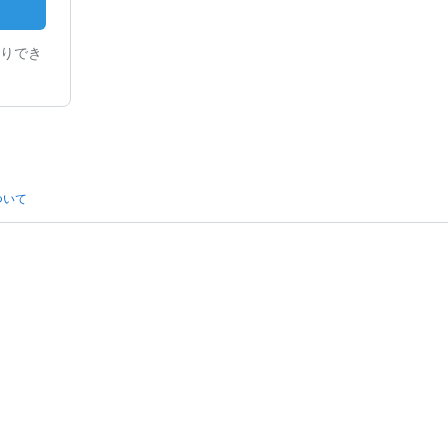
りでき
ついて