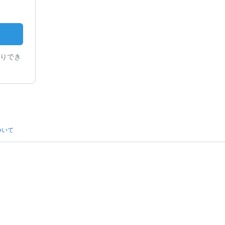
りでき
ついて