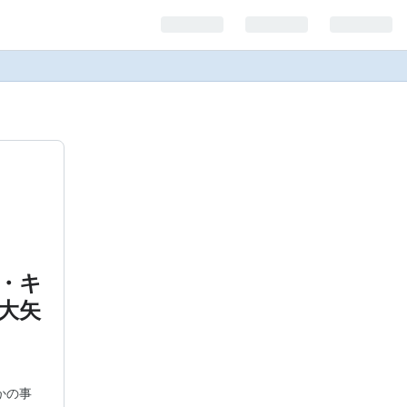
・キ
大矢
かの事