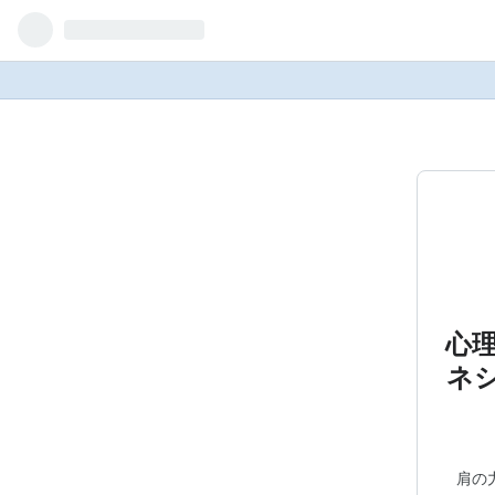
心
ネ
肩の