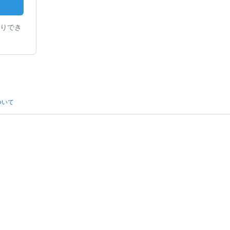
りでき
ついて