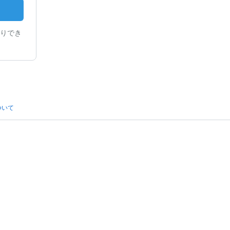
りでき
ついて