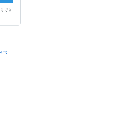
りでき
ついて