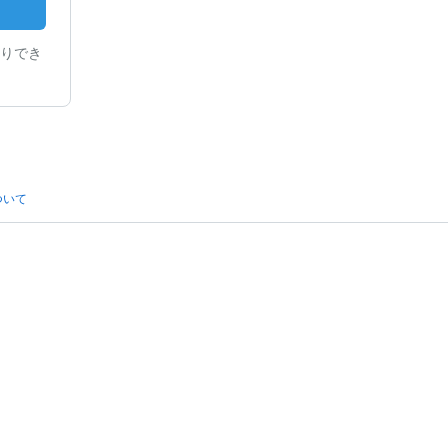
りでき
ついて