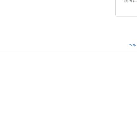
読者に
ヘル