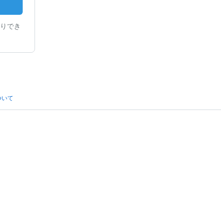
りでき
ついて