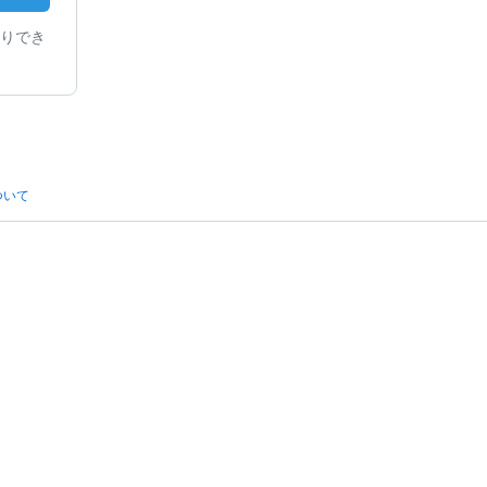
りでき
ついて