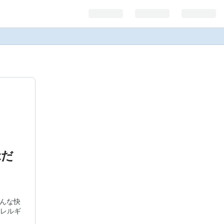
tだ
どんな快
レルギ