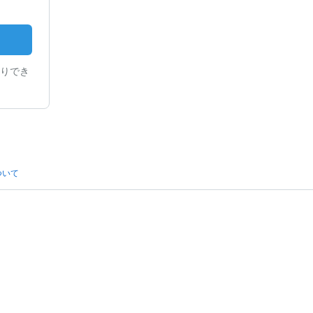
りでき
ついて