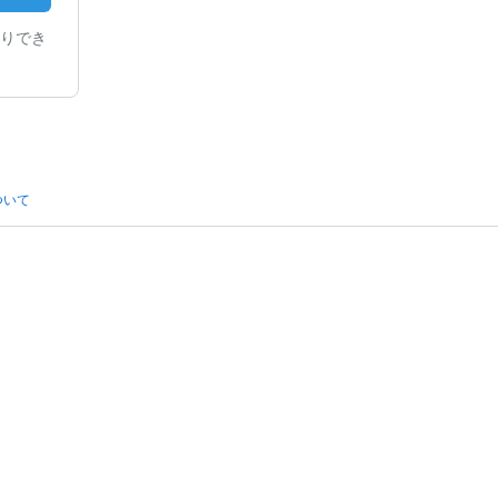
りでき
ついて