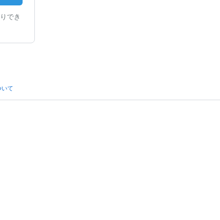
りでき
ついて