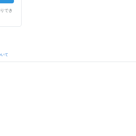
りでき
ついて