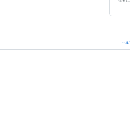
読者に
ヘル