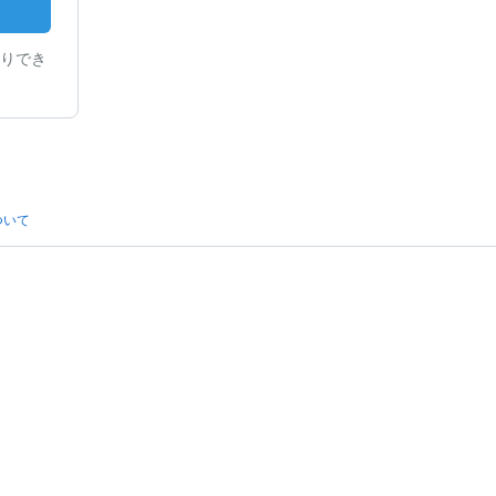
りでき
ついて