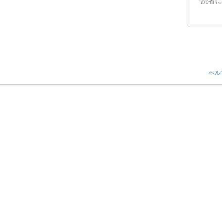
読者に
ヘル