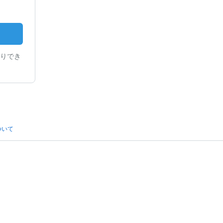
りでき
ついて