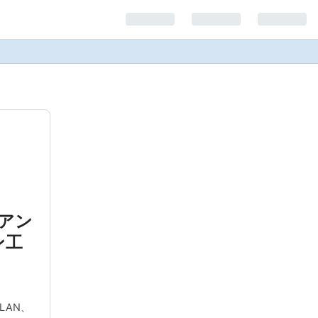
アン
ン工
LAN、