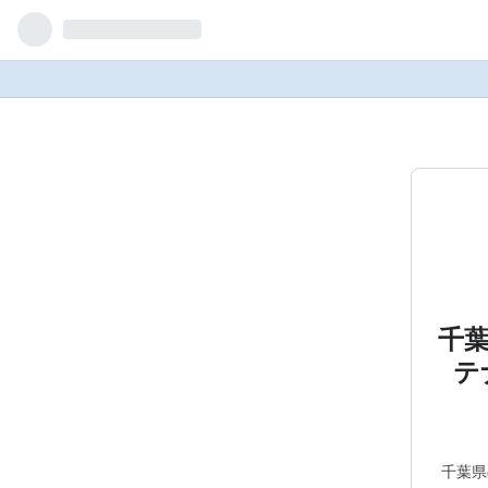
千
テ
千葉県