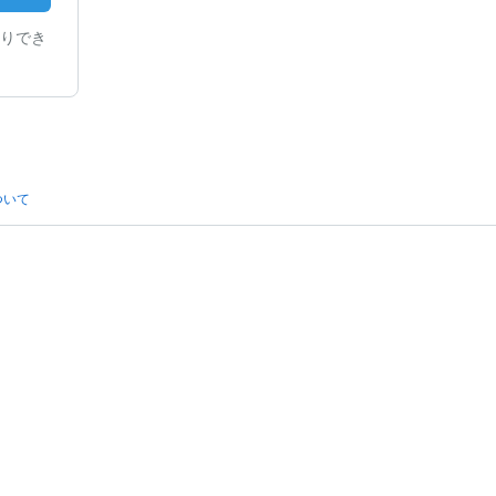
りでき
ついて