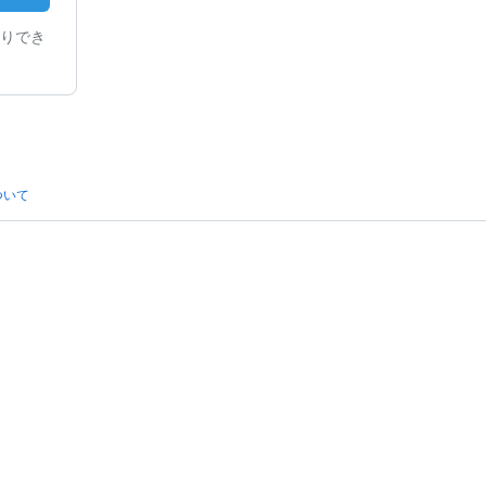
りでき
ついて