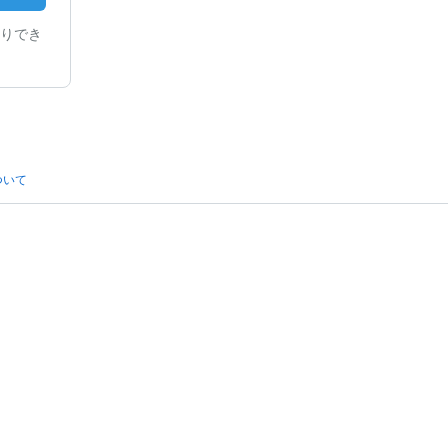
りでき
ついて