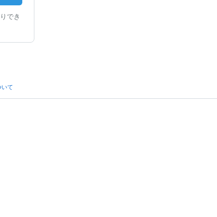
りでき
ついて