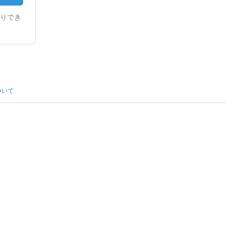
りでき
ついて