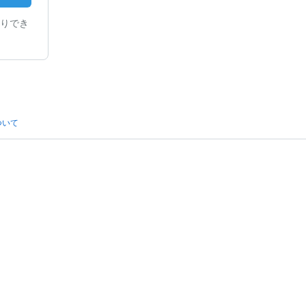
りでき
ついて