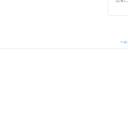
読者に
ヘル