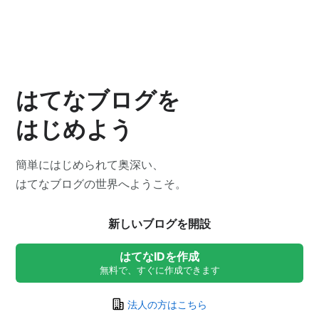
はてなブログを
はじめよう
簡単にはじめられて奥深い、
はてなブログの世界へようこそ。
新しいブログを開設
はてなIDを作成
無料で、すぐに作成できます
法人の方はこちら