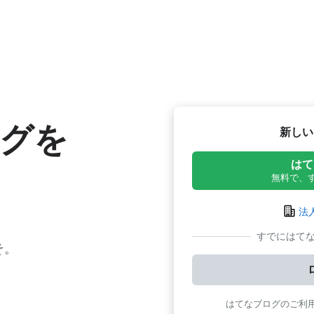
グを
新しい
はて
無料で、
法
すでにはてな
そ。
はてなブログのご利用