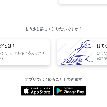
もう少し詳しく知りたいですか？
グとは？
はて
書きたい」気持ちに応えるブロ
はてな
です。
式講座
アプリではじめることもできます