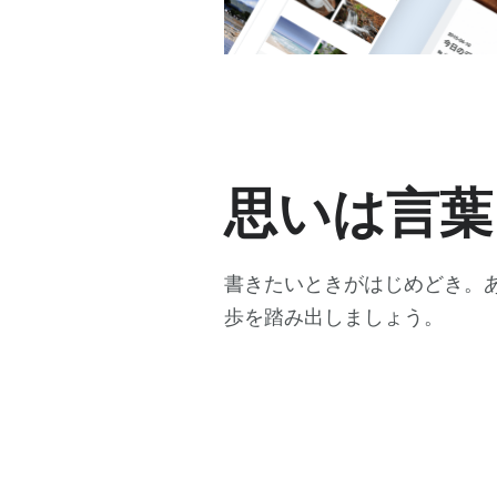
思いは言葉
書きたいときがはじめどき。
歩を踏み出しましょう。