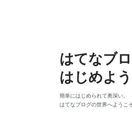
はてなブロ
はじめよう
簡単にはじめられて奥深い、
はてなブログの世界へようこ