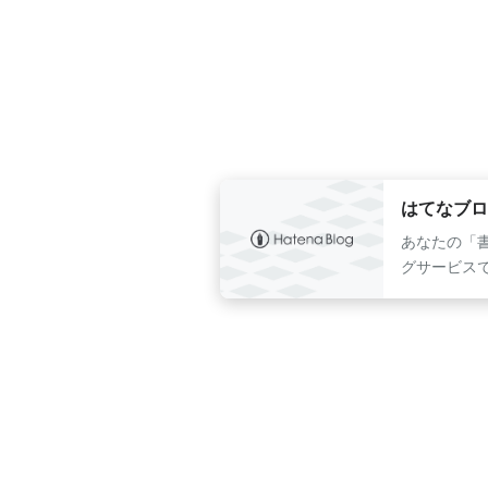
はてなブロ
あなたの「
グサービス