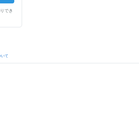
りでき
ついて