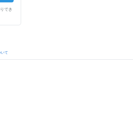
りでき
ついて