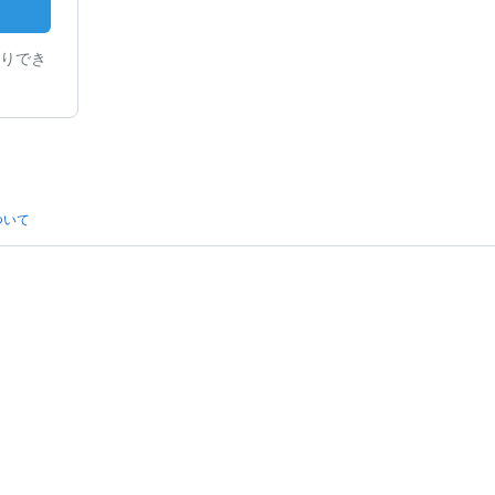
りでき
ついて