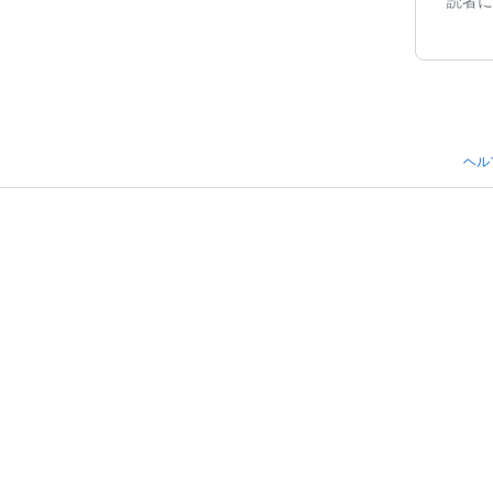
読者に
ヘル