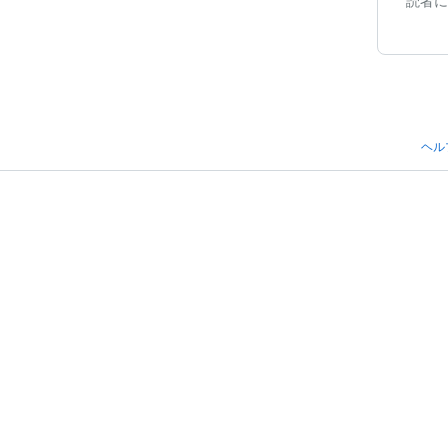
読者に
ヘル